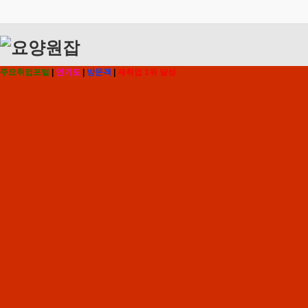
주요취업포털
|
인기도
|
방문객
|
재취업 1위 달성