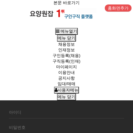
본문 바로가기
홈화면추가
메뉴열기
메뉴
닫기
채용정보
인재정보
구인등록(채용)
구직등록(인재)
마이페이지
이용안내
공지사항
임대/매매
사용자메뉴
메뉴
닫기
회
원
로
그
인