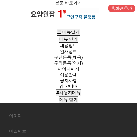
본문 바로가기
홈화면추가
메뉴열기
메뉴
닫기
채용정보
인재정보
구인등록(채용)
구직등록(인재)
마이페이지
이용안내
공지사항
임대/매매
사용자메뉴
메뉴
닫기
회
원
로
그
인