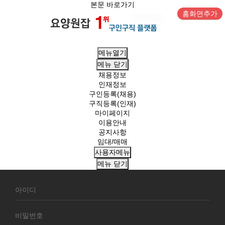
본문 바로가기
홈화면추가
메뉴열기
메뉴
닫기
채용정보
인재정보
구인등록(채용)
구직등록(인재)
마이페이지
이용안내
공지사항
임대/매매
사용자메뉴
메뉴
닫기
회
원
로
그
인