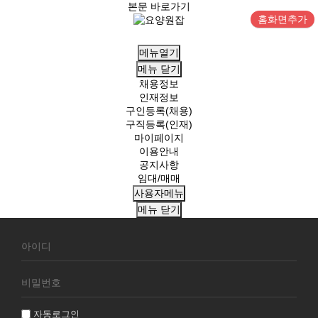
본문 바로가기
홈화면추가
메뉴열기
메뉴
닫기
채용정보
인재정보
구인등록(채용)
구직등록(인재)
마이페이지
이용안내
공지사항
임대/매매
사용자메뉴
메뉴
닫기
회
원
로
그
인
자동로그인