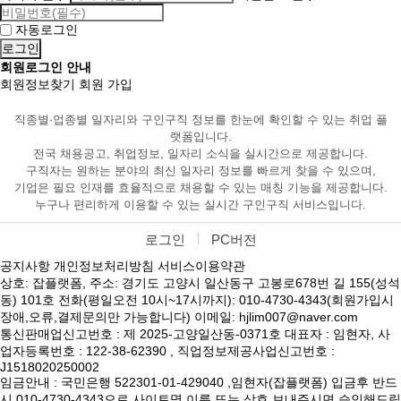
자동로그인
회원로그인 안내
회원정보찾기
회원 가입
직종별·업종별 일자리와 구인구직 정보를 한눈에 확인할 수 있는 취업 플
랫폼입니다.
전국 채용공고, 취업정보, 일자리 소식을 실시간으로 제공합니다.
구직자는 원하는 분야의 최신 일자리 정보를 빠르게 찾을 수 있으며,
기업은 필요 인재를 효율적으로 채용할 수 있는 매칭 기능을 제공합니다.
누구나 편리하게 이용할 수 있는 실시간 구인구직 서비스입니다.
로그인
PC버전
공지사항
개인정보처리방침
서비스이용약관
상호: 잡플랫폼, 주소: 경기도 고양시 일산동구 고봉로678번 길 155(성석
동) 101호 전화(평일오전 10시~17시까지): 010-4730-4343(회원가입시
장애,오류,결제문의만 가능합니다) 이메일: hjlim007@naver.com
통신판매업신고번호 : 제 2025-고양일산동-0371호 대표자 : 임현자, 사
업자등록번호 : 122-38-62390 , 직업정보제공사업신고번호 :
J1518020250002
임금안내 : 국민은행 522301-01-429040 ,임현자(잡플랫폼) 입금후 반드
시 010-4730-4343으로 사이트명,이름 또는 상호 보내주시면 승인해드립