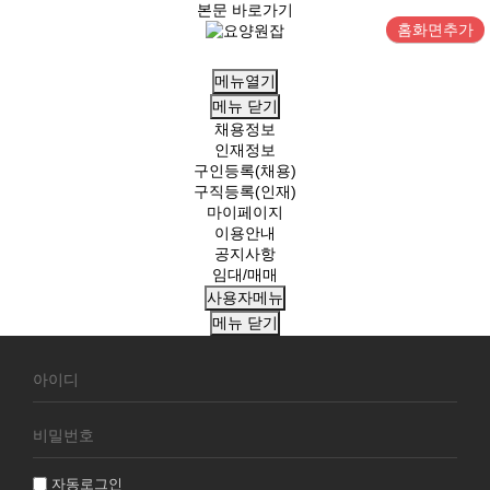
본문 바로가기
홈화면추가
메뉴열기
메뉴
닫기
채용정보
인재정보
구인등록(채용)
구직등록(인재)
마이페이지
이용안내
공지사항
임대/매매
사용자메뉴
메뉴
닫기
회
원
로
그
인
자동로그인