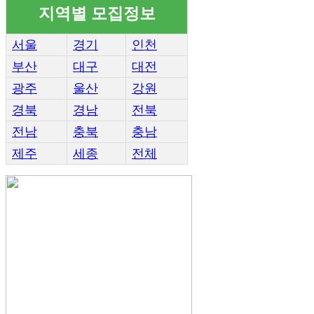
지역별 모집정보
서울
경기
인천
부산
대구
대전
광주
울산
강원
경북
경남
전북
전남
충북
충남
제주
세종
전체