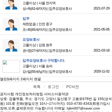
고졸이상
서울 전지역
2021-07-29
성○옥
(61세/여자)
|
입주요양보호사
입주
재한없음
인천 중구
2021-05-05
조○희
(65세/여자)
|
입주요양보호사
요양보호사
고졸이상
강원 원주
2021-03-18
권○영
(27세/여자)
|
입주요양보호사
입주요양보호사 구직합니다.
고졸이상
서울 송파
2020-11-02
강○일
(55세/남자)
|
입주요양보호사
열린
1
페이지
2
페이지
맨끝
목록
로그인
PC버전
공지사항
개인정보처리방침
서비스이용약관
상호: 잡플랫폼, 주소: 경기도 고양시 일산동구 고봉로678번 길 155(성석
동) 101호 전화(평일오전 10시~17시까지): 010-4730-4343(회원가입시
장애,오류,결제문의만 가능합니다) 이메일: hjlim007@naver.com