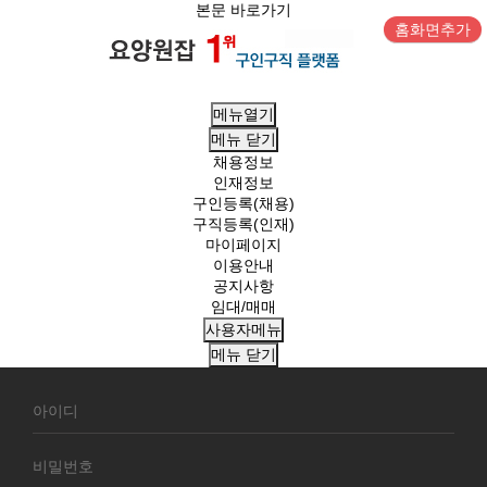
본문 바로가기
홈화면추가
메뉴열기
메뉴
닫기
채용정보
인재정보
구인등록(채용)
구직등록(인재)
마이페이지
이용안내
공지사항
임대/매매
사용자메뉴
메뉴
닫기
회
원
로
그
인