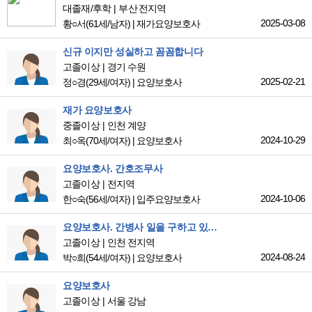
대졸재/후학
부산 전지역
2025-03-08
황○서
(61세/남자)
|
재가요양보호사
신규 이지만 성실하고 꼼꼼합니다
고졸이상
경기 수원
2025-02-21
정○경
(29세/여자)
|
요양보호사
재가 요양보호사
중졸이상
인천 계양
2024-10-29
최○옥
(70세/여자)
|
요양보호사
요양보호사. 간호조무사
고졸이상
전지역
2024-10-06
한○숙
(56세/여자)
|
입주요양보호사
요양보호사. 간병사 일을 구하고 있어요
고졸이상
인천 전지역
2024-08-24
박○희
(54세/여자)
|
요양보호사
요양보호사
고졸이상
서울 강남