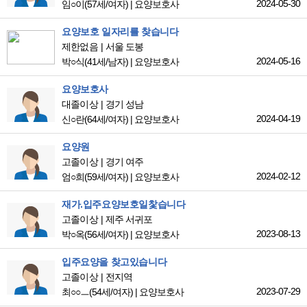
2024-05-30
임○이
(57세/여자)
|
요양보호사
요양보호 일자리를 찾습니다
제한없음
서울 도봉
2024-05-16
박○식
(41세/남자)
|
요양보호사
요양보호사
대졸이상
경기 성남
2024-04-19
신○란
(64세/여자)
|
요양보호사
요양원
고졸이상
경기 여주
2024-02-12
엄○희
(59세/여자)
|
요양보호사
재가.입주요양보호일찿습니다
고졸이상
제주 서귀포
2023-08-13
박○옥
(56세/여자)
|
요양보호사
입주요양을 찾고있습니다
고졸이상
전지역
2023-07-29
최○○ㅡ
(54세/여자)
|
요양보호사