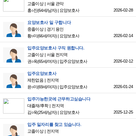
고졸이상
서울 관악
2026-02-28
홍○진
(64세/남자)
|
요양보호사
요양보호사 일 구합니다
중졸이상
경기 용인
2026-02-14
황○미
(66세/여자)
|
요양보호사
입주요양보호사 구직 원합니다.
고졸이상
서울 전지역
2026-02-12
권○옥
(65세/여자)
|
입주요양보호사
입주요양보호사
제한없음
전지역
2026-01-24
윤○미
(69세/여자)
|
입주요양보호사
입주가능한곳에 근무하고싶습니다
대졸재/후학
전지역
2025-12-25
김○욱
(25세/남자)
|
요양보호사
입주 일자리를 찾고 있습니다.
고졸이상
전지역