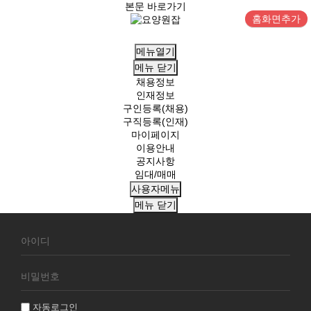
본문 바로가기
홈화면추가
메뉴열기
메뉴
닫기
채용정보
인재정보
구인등록(채용)
구직등록(인재)
마이페이지
이용안내
공지사항
임대/매매
사용자메뉴
메뉴
닫기
회
원
로
그
인
자동로그인